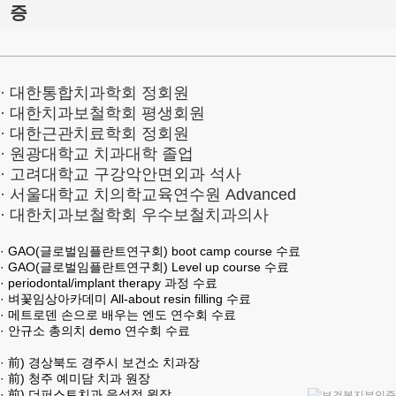
· 대한통합치과학회 정회원
· 대한치과보철학회 평생회원
· 대한근관치료학회 정회원
· 원광대학교 치과대학 졸업
· 고려대학교 구강악안면외과 석사
· 서울대학교 치의학교육연수원 Advanced
· 대한치과보철학회 우수보철치과의사
· GAO(글로벌임플란트연구회) boot camp course 수료
· GAO(글로벌임플란트연구회) Level up course 수료
· periodontal/implant therapy 과정 수료
· 벼꽃임상아카데미 All-about resin filling 수료
· 메트로덴 손으로 배우는 엔도 연수회 수료
· 안규소 총의치 demo 연수회 수료
· 前) 경상북도 경주시 보건소 치과장
· 前) 청주 예미담 치과 원장
· 前) 더퍼스트치과 음성점 원장